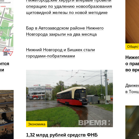
Нижегородские хирурги впервые провели
операцию по удалению новообразования
щитовидной железы по новой методике
Бар в Автозаводском районе Нижнего
Новгорода закрыли на два месяца
Общес
Нижний Новгород и Бишкек стали
городами-побратимами
Ниже
ится
о пра
ки
во вр
Движе
в Тон
Экономика
1,32 млрд рублей средств ФНБ