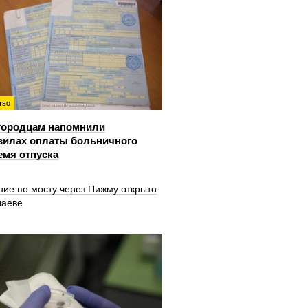
тво
городцам напомнили
вилах оплаты больничного
емя отпуска
ние по мосту через Пижму открыто
шаеве