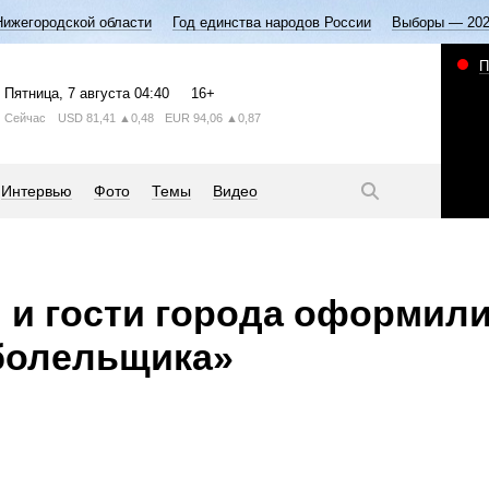
Нижегородской области
Год единства народов России
Выборы — 20
П
Пятница
, 7 августа
04:40
16+
Сейчас
USD
81,41
▲0,48
EUR
94,06
▲0,87
Интервью
Фото
Темы
Видео
и гости города оформили
болельщика»