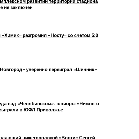
омплексном развитии территории стадиона
е не заключен
 «Химик» разгромил «Носту» со счетом 5:0
Новгород» уверенно переиграл «Шинник»
еда над «Челябинском»: юниоры «Нижнего
 сыграли в ЮФЛ Приволжье
адающий нижегородской «Волги» Сергей