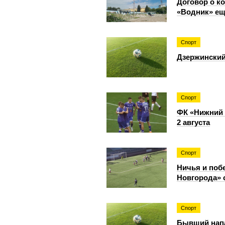
Договор о к
«Водник» ещ
Спорт
Дзержинский
Спорт
ФК «Нижний 
2 августа
Спорт
Ничья и поб
Новгорода»
Спорт
Бывший нап