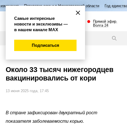
илетие семьи в Нижегородской области
Год единства народов России
Самые интересные
Прямой эфир.
новости и эксклюзивы —
Волга 24
в нашем канале МАХ
Новости
Подписаться
Общество
Около 33 тысяч нижегородцев
вакцинировались от кори
13 июня 2025 года, 17:45
В стране зафиксирован двукратный рост
показателя заболеваемости корью.