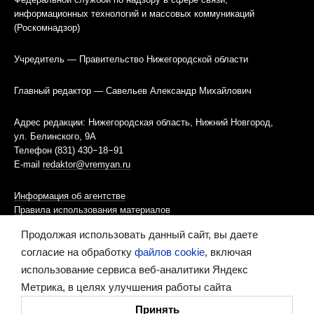
информационных технологий и массовых коммуникаций
(Роскомнадзор)
Учредитель — Правительство Нижегородской области
Главный редактор — Савельев Александр Михайлович
Адрес редакции: Нижегородская область, Нижний Новгород,
ул. Белинского, 9А
Телефон (831) 430−18−91
E-mail
redaktor@vremyan.ru
Информация об агентстве
Правила использования материалов
Продолжая использовать данный сайт, вы даете
Информационная политика использования «cookies»-файлов
согласие на обработку
файлов cookie
, включая
использование сервиса веб-аналитики Яндекс
Ресурс содержит материалы 16+
Метрика, в целях улучшения работы сайта
Сделано в digital-агентстве
Принять