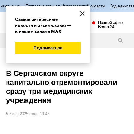
тилетие семьи в Нижегородской области
Год единства народов России
Самые интересные
Прямой эфир.
новости и эксклюзивы —
Волга 24
в нашем канале МАХ
Новости
Подписаться
Губерния
В Сергачском округе
капитально отремонтировали
сразу три медицинских
учреждения
5 июня 2025 года, 19:43