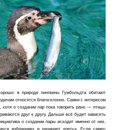
хорошо: в природе пингвины Гумбольдта обитают
одичам относятся благосклонно. Самки с интересом
, хотя о создании пар пока говорить рано — птицы
риваются друг к другу. Дальше всё будет зависеть
нициатива о создании пары исходит именно от них.
муся избраннику и начинает «петь». Если самец