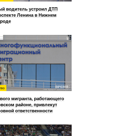
й водитель устроил ДТП
оспекте Ленина в Нижнем
ороде
тво
вого мигранта, работающего
овском районе, привлекут
ловной ответственности