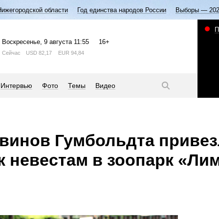
Нижегородской области
Год единства народов России
Выборы — 20
П
Воскресенье
, 9 августа
11:55
16+
Сейчас
USD
82,17
EUR
94,84
Интервью
Фото
Темы
Видео
винов Гумбольдта приве
к невестам в зоопарк «Ли