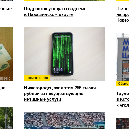
ебные
Подросток утонул в водоеме
Пьяны
в Навашинском округе
на пр
Новг
Происшествия
Общес
дца
Нижегородец заплатил 255 тысяч
рублей за несуществующие
Трудо
интимные услуги
в Кст
к уго