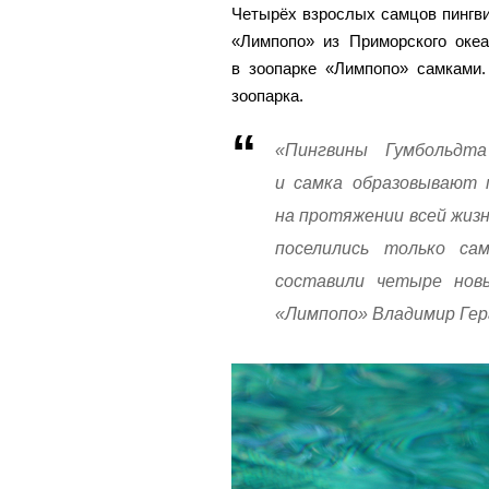
Четырёх взрослых самцов пингви
«Лимпопо» из Приморского оке
в зоопарке «Лимпопо» самками.
зоопарка.
«Пингвины Гумбольдт
и самка образовывают п
на протяжении всей жизн
поселились только са
составили четыре новы
«Лимпопо» Владимир Гер