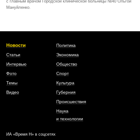
с главным врачом Городской клинической больницы №40 Ольгой
Мануйленко.
Новости
Политика
Статьи
Экономика
Интервью
Общество
Фото
Спорт
Темы
Культура
Видео
Губерния
Происшествия
Наука
и технологии
ИА «Время Н» в соцсетях