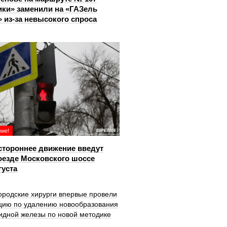
ки» заменили на «ГАЗель
 из‑за невысокого спроса
ие!
тороннее движение введут
оезде Московского шоссе
густа
ородские хирурги впервые провели
цию по удалению новообразования
идной железы по новой методике