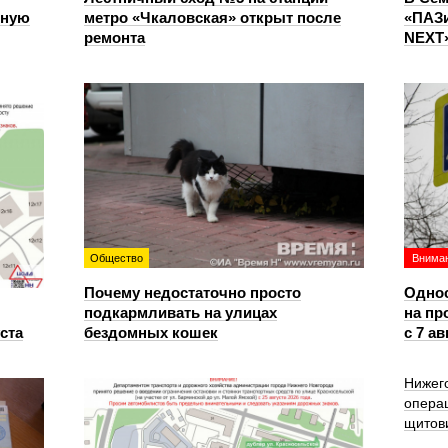
чную
метро «Чкаловская» открыт после
«ПАЗи
ремонта
NEXT»
Общество
Вниман
Почему недостаточно просто
Однос
подкармливать на улицах
на пр
уста
бездомных кошек
с 7 ав
Нижег
опера
щитов