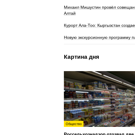
Михаил Мишустин провёл совещание
Алтай
Курорт Ала-Тоо: Кыргызстан созда
Новую экскурсионную программу пл
Картина дня
Общество
Россельхознадзор отозвал две