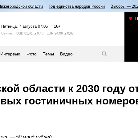
Нижегородской области
Год единства народов России
Выборы — 20
П
Пятница
, 7 августа
07:06
16+
Сейчас
USD
81,41
▲0,48
EUR
94,06
▲0,87
Интервью
Фото
Темы
Видео
кой области к 2030 году о
овых гостиничных номеро
еса — 50 млрд рублей.