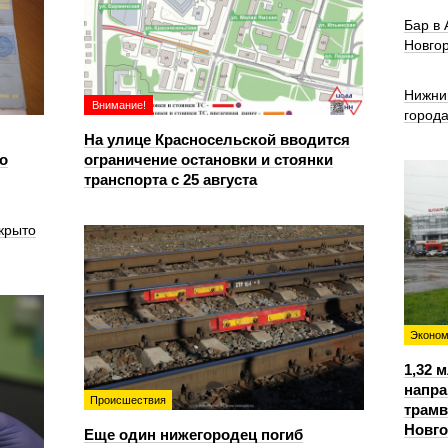
Бар в
Новго
Нижни
Внимание!
город
На улице Красносельской вводится
о
ограничение остановки и стоянки
транспорта с 25 августа
крыто
Эконом
1,32 
напра
Происшествия
трамв
Новг
Еще один нижегородец погиб