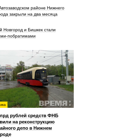
 Автозаводском районе Нижнего
рода закрыли на два месяца
й Новгород и Бишкек стали
ами-побратимами
ика
млрд рублей средств ФНБ
вили на реконструкцию
айного депо в Нижнем
ороде