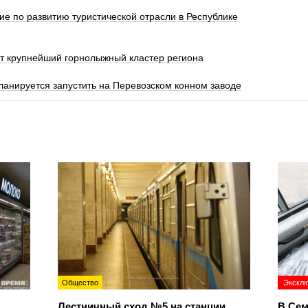
 по развитию туристической отрасли в Республике
ет крупнейший горнолыжный кластер региона
анируется запустить на Перевозском конном заводе
Общество
Экскл
Лестничный сход №5 на станции
В Сем