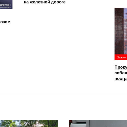
на железной дороге
иозом
Важно
Проку
соблю
постр