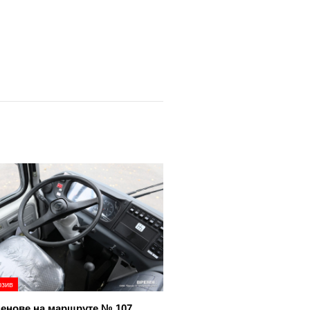
юзив
енове на маршруте № 107