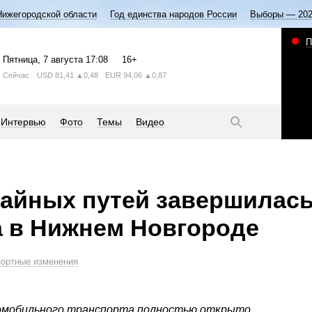
Нижегородской области
Год единства народов России
Выборы — 20
П
Пятница
, 7 августа
17:08
16+
Сейчас
USD
81,41
▲0,48
EUR
94,06
▲0,87
Интервью
Фото
Темы
Видео
айных путей завершилась
 в Нижнем Новгороде
портные изменения
томобильного транспорта полностью открыто