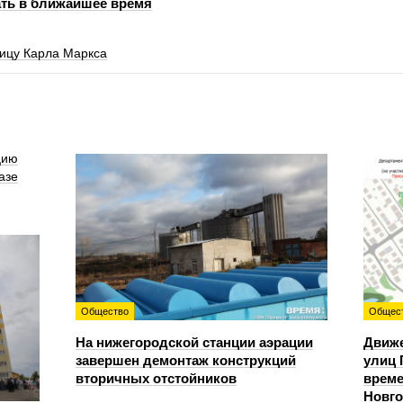
ть в ближайшее время
ицу Карла Маркса
цию
азе
Общество
Общес
На нижегородской станции аэрации
Движе
завершен демонтаж конструкций
улиц 
вторичных отстойников
време
Новг