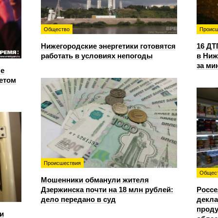
Общество
Происш
Нижегородские энергетики готовятся
16 ДТ
работать в условиях непогоды
в Ниж
за ми
е
етом
Происшествия
Общес
Мошенники обманули жителя
Дзержинска почти на 18 млн рублей:
Россе
дело передано в суд
декла
проду
и