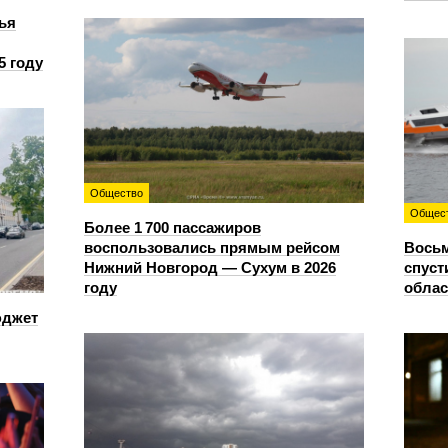
ья
5 году
Общество
Общес
Более 1 700 пассажиров
воспользовались прямым рейсом
Восьм
Нижний Новгород — Сухум в 2026
спуст
году
облас
юджет