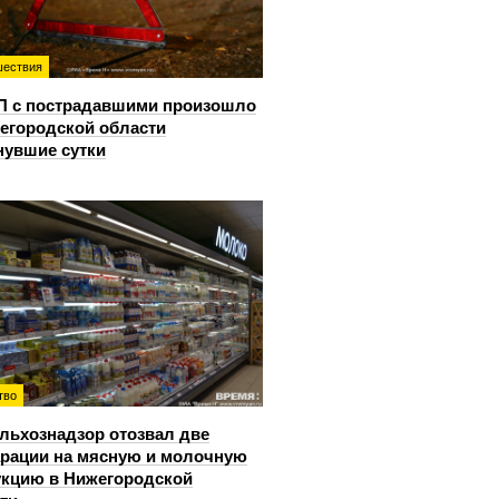
ествия
П с пострадавшими произошло
егородской области
нувшие сутки
тво
льхознадзор отозвал две
рации на мясную и молочную
кцию в Нижегородской