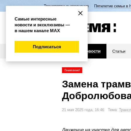
Транспортные изменения
Пятилетие семьи в 
Самые интересные
новости и эксклюзивы —
в нашем канале МАХ
Подписаться
Новости
Статьи
Внимание!
Замена трамв
Добролюбова
21 мая 2025 года, 16:46 Тема:
Транс
Движение на участке для ав