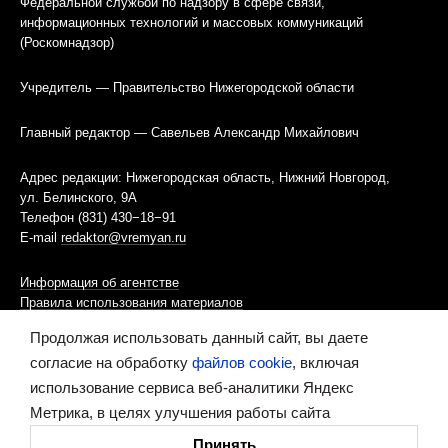
Федеральной службой по надзору в сфере связи,
информационных технологий и массовых коммуникаций
(Роскомнадзор)
Учредитель — Правительство Нижегородской области
Главный редактор — Савельев Александр Михайлович
Адрес редакции: Нижегородская область, Нижний Новгород,
ул. Белинского, 9А
Телефон (831) 430−18−91
E-mail
redaktor@vremyan.ru
Информация об агентстве
Правила использования материалов
Продолжая использовать данный сайт, вы даете
Информационная политика использования «cookies»-файлов
согласие на обработку
файлов cookie
, включая
использование сервиса веб-аналитики Яндекс
Ресурс содержит материалы 16+
Метрика, в целях улучшения работы сайта
Сделано в digital-агентстве
Принять