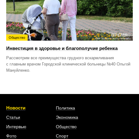
Общество
Инвестиция в здоровье и благополучие ребенка
Рассмотрим все преимущества грудного вскармливания
с главным врачом Городской клинической больницы №40 Ольгой
Мануйленко.
Новости
Политика
Статьи
Экономика
Интервью
Общество
Фото
Спорт