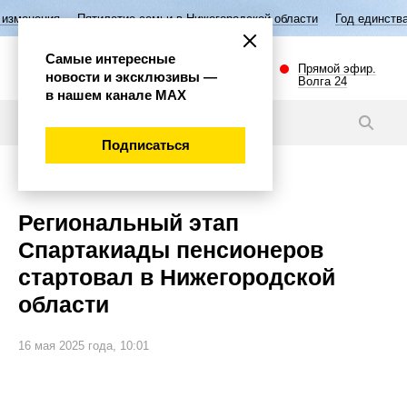
Пятилетие семьи в Нижегородской области
Год единства народов Рос
Самые интересные
Прямой эфир.
новости и эксклюзивы —
Волга 24
в нашем канале МАХ
Новости
Подписаться
Губерния
Региональный этап
Спартакиады пенсионеров
стартовал в Нижегородской
области
16 мая 2025 года, 10:01