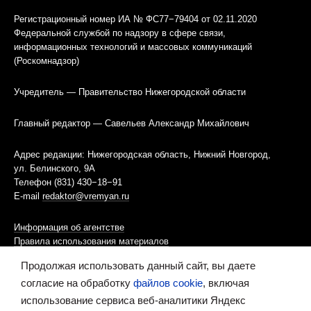
Регистрационный номер ИА № ФС77−79404 от 02.11.2020
Федеральной службой по надзору в сфере связи,
информационных технологий и массовых коммуникаций
(Роскомнадзор)
Учредитель — Правительство Нижегородской области
Главный редактор — Савельев Александр Михайлович
Адрес редакции: Нижегородская область, Нижний Новгород,
ул. Белинского, 9А
Телефон (831) 430−18−91
E-mail
redaktor@vremyan.ru
Информация об агентстве
Правила использования материалов
Продолжая использовать данный сайт, вы даете
Информационная политика использования «cookies»-файлов
согласие на обработку
файлов cookie
, включая
использование сервиса веб-аналитики Яндекс
Ресурс содержит материалы 16+