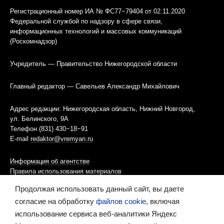
Регистрационный номер ИА № ФС77−79404 от 02.11.2020
Федеральной службой по надзору в сфере связи,
информационных технологий и массовых коммуникаций
(Роскомнадзор)
Учредитель — Правительство Нижегородской области
Главный редактор — Савельев Александр Михайлович
Адрес редакции: Нижегородская область, Нижний Новгород,
ул. Белинского, 9А
Телефон (831) 430−18−91
E-mail
redaktor@vremyan.ru
Информация об агентстве
Правила использования материалов
Продолжая использовать данный сайт, вы даете
Информационная политика использования «cookies»-файлов
согласие на обработку
файлов cookie
, включая
использование сервиса веб-аналитики Яндекс
Ресурс содержит материалы 16+