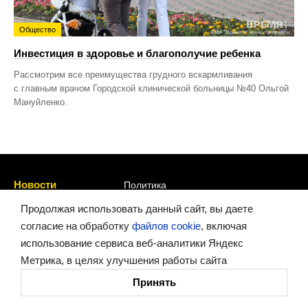
Общество
Инвестиция в здоровье и благополучие ребенка
Рассмотрим все преимущества грудного вскармливания
с главным врачом Городской клинической больницы №40 Ольгой
Мануйленко.
Новости
Политика
Статьи
Экономика
Продолжая использовать данный сайт, вы даете
согласие на обработку
файлов cookie
, включая
Интервью
Общество
использование сервиса веб-аналитики Яндекс
Фото
Спорт
Метрика, в целях улучшения работы сайта
Темы
Культура
Принять
Видео
Губерния