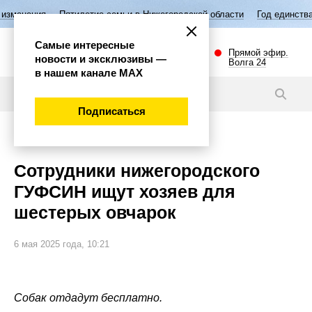
тие семьи в Нижегородской области
Год единства народов России
Самые интересные
Прямой эфир.
новости и эксклюзивы —
Волга 24
в нашем канале МАХ
Новости
Подписаться
Общество
Сотрудники нижегородского
ГУФСИН ищут хозяев для
шестерых овчарок
6 мая 2025 года, 10:21
Собак отдадут бесплатно.