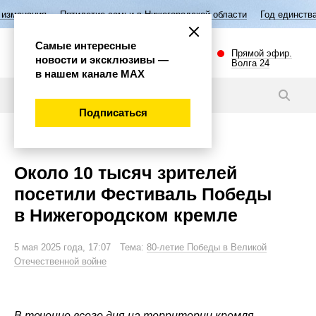
тилетие семьи в Нижегородской области
Год единства народов России
Самые интересные
Прямой эфир.
новости и эксклюзивы —
Волга 24
в нашем канале МАХ
Новости
Подписаться
Общество
Около 10 тысяч зрителей
посетили Фестиваль Победы
в Нижегородском кремле
5 мая 2025 года, 17:07 Тема:
80-летие Победы в Великой
Отечественной войне
В течение всего дня на территории кремля