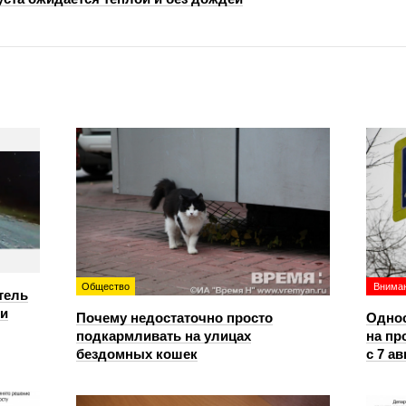
Общество
Вниман
тель
ри
Почему недостаточно просто
Однос
подкармливать на улицах
на пр
бездомных кошек
с 7 ав