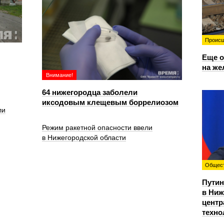
Происш
Еще о
на же
Внимание!
64 нижегородца заболели
иксодовым клещевым боррелиозом
ли
Режим ракетной опасности ввели
в Нижегородской области
Общес
Путин
в Ниж
центр
техно