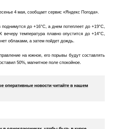
есенье 4 мая, сообщает сервис «Яндекс Погода».
 поднимутся до +16°С, а днем потеплеет до +19°С,
К вечеру температура плавно опустится до +14°С,
янет облаками, а затем пойдет дождь.
аправление на южное, его порывы будут составлять
составил 50%, магнитное поле спокойное.
е оперативные новости читайте в нашем
у в одноклассниках, чтобы быть в курсе