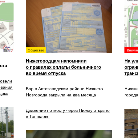
Общество
Вниман
Нижегородцам напомнили
На ул
уста
о правилах оплаты больничного
огран
во время отпуска
транс
ровели
ования
Бар в Автозаводском районе Нижнего
Нижни
дике
Новгорода закрыли на два месяца
город
Движение по мосту через Пижму открыто
в Тоншаеве