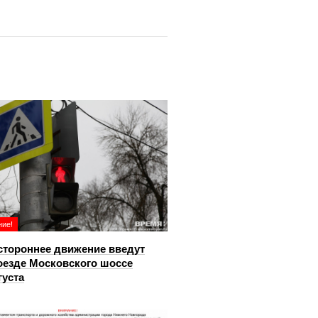
ие!
тороннее движение введут
оезде Московского шоссе
густа