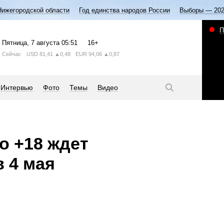
Нижегородской области
Год единства народов России
Выборы — 20
П
Пятница
, 7 августа
05:51
16+
Сейчас
USD
81,41
▲0,48
EUR
94,06
▲0,87
Интервью
Фото
Темы
Видео
о +18 ждет
 4 мая