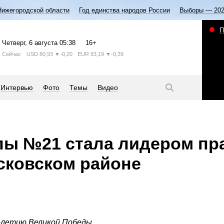
Нижегородской области
Год единства народов России
Выборы — 20
П
Четверг
, 6 августа
05:38
16+
Сейчас
USD
80,93
▼-0,20
EUR
93,19
▼-0,39
Интервью
Фото
Темы
Видео
лы №21 стала лидером пр
сковском районе
-летию Великой Победы.