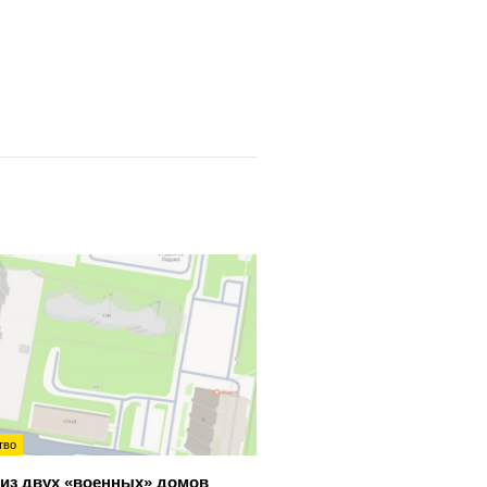
тво
из двух «военных» домов