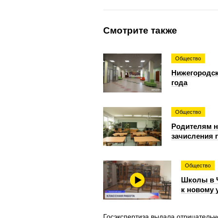
Смотрите также
Общество
Нижегородск
года
Общество
Родителям н
зачисления 
Общество
Школы в 
к новому 
Госэкспертиза выдала отрицательн