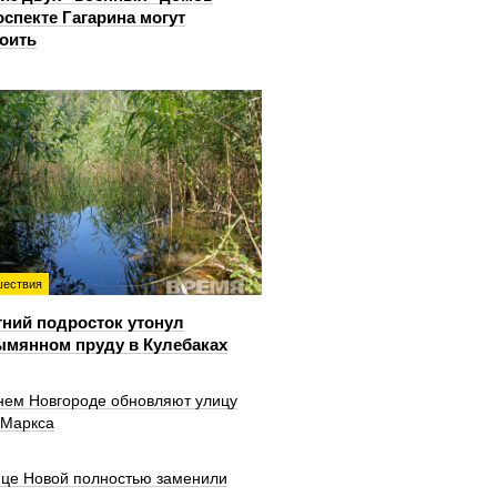
оспекте Гагарина могут
оить
ествия
тний подросток утонул
ымянном пруду в Кулебаках
нем Новгороде обновляют улицу
 Маркса
ице Новой полностью заменили