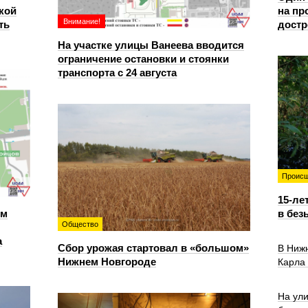
кой
на пр
Внимание!
ть
достр
На участке улицы Ванеева вводится
ограничение остановки и стоянки
транспорта с 24 августа
Происш
15-ле
ем
в без
Общество
а
Сбор урожая стартовал в «большом»
В Ниж
Нижнем Новгороде
Карла
На ул