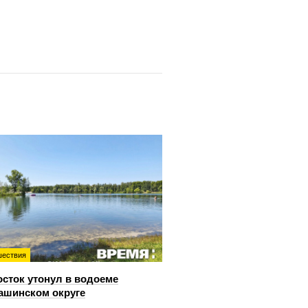
ествия
сток утонул в водоеме
ашинском округе