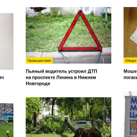
Происшествия
Общес
Пьяный водитель устроил ДТП
Мошен
яч
на проспекте Ленина в Нижнем
погас
Новгороде