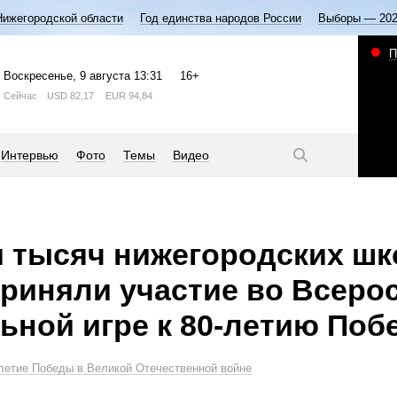
Нижегородской области
Год единства народов России
Выборы — 20
П
Воскресенье
, 9 августа
13:31
16+
Сейчас
USD
82,17
EUR
94,84
Интервью
Фото
Темы
Видео
 тысяч нижегородских ш
приняли участие во Всеро
ьной игре к 80-летию Поб
летие Победы в Великой Отечественной войне