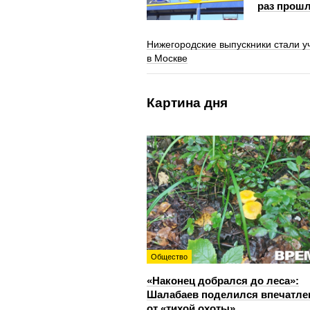
раз прошл
Нижегородские выпускники стали у
в Москве
Картина дня
Общество
«Наконец добрался до леса»:
Шалабаев поделился впечатл
от «тихой охоты»