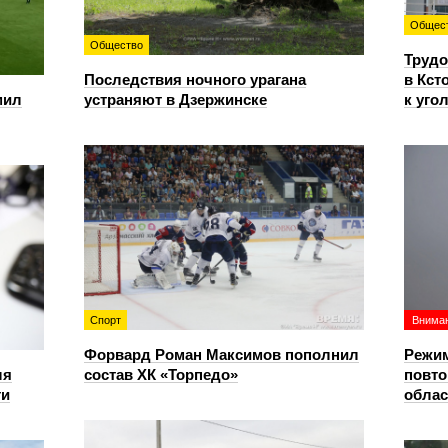
Общес
Общество
Трудо
Последствия ночного урагана
в Кст
мил
устраняют в Дзержинске
к уго
Спорт
Вниман
Форвард Роман Максимов пополнил
Режим
ля
состав ХК «Торпедо»
повто
ти
облас