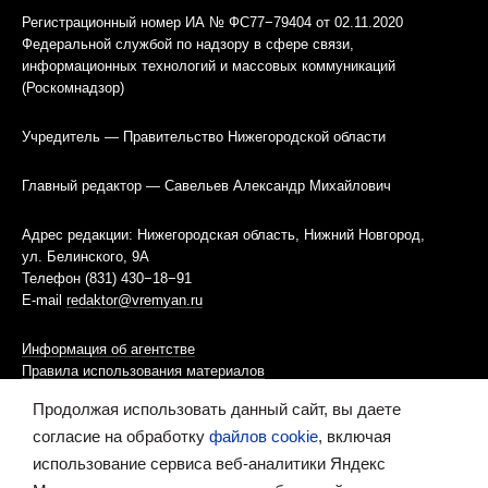
Регистрационный номер ИА № ФС77−79404 от 02.11.2020
Федеральной службой по надзору в сфере связи,
информационных технологий и массовых коммуникаций
(Роскомнадзор)
Учредитель — Правительство Нижегородской области
Главный редактор — Савельев Александр Михайлович
Адрес редакции: Нижегородская область, Нижний Новгород,
ул. Белинского, 9А
Телефон (831) 430−18−91
E-mail
redaktor@vremyan.ru
Информация об агентстве
Правила использования материалов
Продолжая использовать данный сайт, вы даете
Информационная политика использования «cookies»-файлов
согласие на обработку
файлов cookie
, включая
использование сервиса веб-аналитики Яндекс
Ресурс содержит материалы 16+