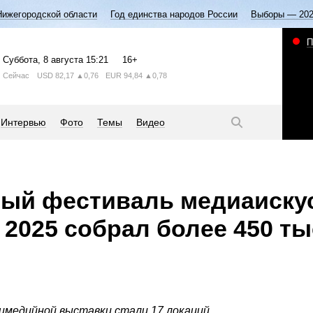
Нижегородской области
Год единства народов России
Выборы — 20
П
Суббота
, 8 августа
15:21
16+
Сейчас
USD
82,17
▲0,76
EUR
94,84
▲0,78
Интервью
Фото
Темы
Видео
ый фестиваль медиаиску
2025 собрал более 450 ты
медийной выставки стали 17 локаций.