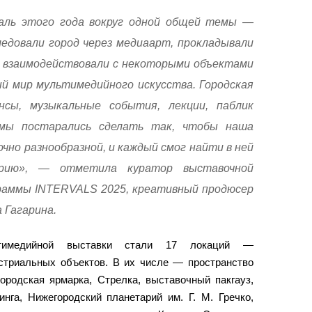
ль этого года вокруг одной общей темы —
ледовали город через медиаарт, прокладывали
 взаимодействовали с некоторыми объектами
й мир мультимедийного искусства. Городская
нсы, музыкальные события, лекции, паблик
мы постарались сделать так, чтобы наша
но разнообразной, и каждый смог найти в ней
рию», — отметила куратор выставочной
раммы INTERVALS 2025, креативный продюсер
 Гагарина.
ьтимедийной выставки стали 17 локаций —
устриальных объектов. В их числе — пространство
ородская ярмарка, Стрелка, выставочный пакгауз,
нга, Нижегородский планетарий им. Г. М. Гречко,