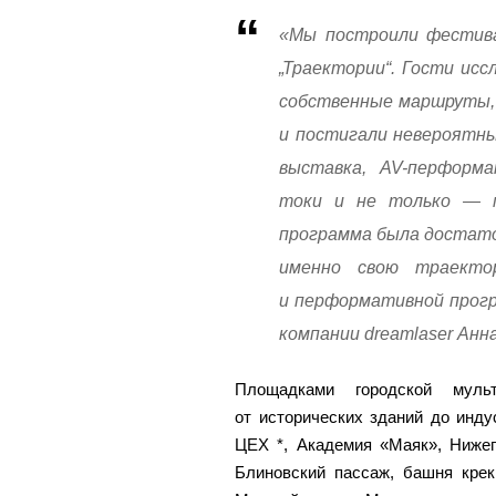
«Мы построили фестива
„Траектории“. Гости исс
собственные маршруты,
и постигали невероятны
выставка, AV-перформа
токи и не только — 
программа была достаточ
именно свою траекто
и перформативной прог
компании dreamlaser Анна
Площадками городской мул
от исторических зданий до инд
ЦЕХ *, Академия «Маяк», Нижег
Блиновский пассаж, башня креки