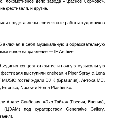
, локомотивное депо завода «Красное Сормово»,
ие фестиваля, и другие.
были представлены совместные работы художников
5 включал в себя музыкальную и образовательную
кже новое направление — IF Archive.
ъединил концерт-открытие и ночную музыкальную
 фестиваля выступили oneheart и Piper Spray & Lena
T MUSIC гостей ждали DJ K (Бразилия), Антоха МС,
e, Errortica, Nocow и Roma Ptashenko.
и Андре Свибович, «Эхо Тайко» (Россия, Япония),
 (ЦЭАМ) под кураторством Generative Gallery,
ания).