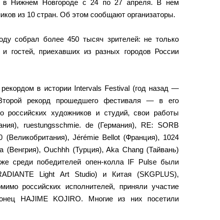
л в Нижнем Новгороде с 24 по 27 апреля. В нем
иков из 10 стран. Об этом сообщают организаторы.
ду собрал более 450 тысяч зрителей: не только
 и гостей, приехавших из разных городов России
екордом в истории Intervals Festival (год назад —
 Второй рекорд прошедшего фестиваля — в его
о российских художников и студий, свои работы
ния), ruestungsschmie. de (Германия), RE: SORB
(Великобритания), Jérémie Bellot (Франция), 1024
ona (Венгрия), Ouchhh (Турция), Aka Chang (Тайвань)
акже среди победителей опен-колла IF Pulse были
ADIANTE Light Art Studio) и Китая (SKGPLUS),
мимо российских исполнителей, приняли участие
понец HAJIME KOJIRO. Многие из них посетили