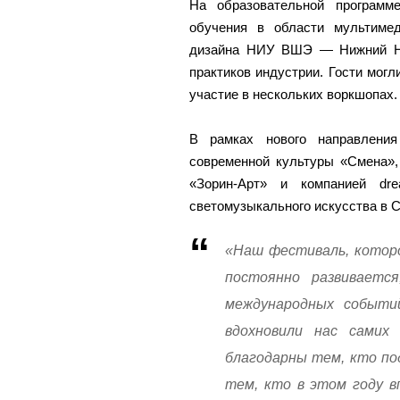
На образовательной программ
обучения в области мультимед
дизайна НИУ ВШЭ — Нижний Но
практиков индустрии. Гости могл
участие в нескольких воркшопах.
В рамках нового направлени
современной культуры «Смена»,
«Зорин-Арт» и компанией dre
светомузыкального искусства в 
«Наш фестиваль, которо
постоянно развивает
международных событи
вдохновили нас самих
благодарны тем, кто по
тем, кто в этом году в