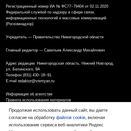
Регистрационный номер ИА № ФС77−79404 от 02.11.2020
Федеральной службой по надзору в сфере связи,
информационных технологий и массовых коммуникаций
(Роскомнадзор)
Учредитель — Правительство Нижегородской области
Главный редактор — Савельев Александр Михайлович
Адрес редакции: Нижегородская область, Нижний Новгород,
ул. Белинского, 9А
Телефон (831) 430−18−91
E-mail
redaktor@vremyan.ru
Информация об агентстве
Правила использования материалов
Продолжая использовать данный сайт, вы даете
Информационная политика использования «cookies»-файлов
согласие на обработку
файлов cookie
, включая
использование сервиса веб-аналитики Яндекс
Ресурс содержит материалы 16+