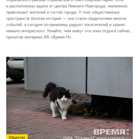
и расположены вдали от центра Нижнего Новгорода, неизменно
привлекают жителей и гостей города. У этих общественных
пространств богатая история — они стали свидетелями многих
событий, а сегодня по‑прежнему радуют посетителей и хранят
немало интересного. Узнайте, чем живут эти зоны отдыха сейчас,
прочитав материал ИА «Время Н».
Общество