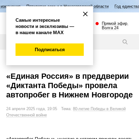
етие семьи в Нижегородской области
Год единства народов России
Самые интересные
Прямой эфир.
новости и эксклюзивы —
Волга 24
в нашем канале МАХ
Новости
Подписаться
Общество
«Единая Россия» в преддверии
«Диктанта Победы» провела
автопробег в Нижнем Новгороде
24 апреля 2025 года, 19:05 Тема:
80-летие Победы в Великой
Отечественной войне
«Автопробег Победы», участие в котором приняли десять