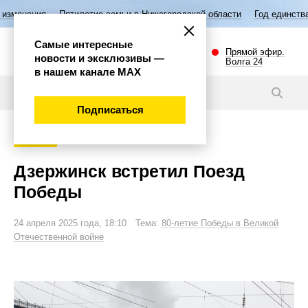
Пятилетие семьи в Нижегородской области
Год единства народов Р
Самые интересные
Прямой эфир.
новости и эксклюзивы —
Волга 24
в нашем канале МАХ
Новости
Подписаться
Губерния
Дзержинск встретил Поезд
Победы
24 апреля 2025 года, 18:10 Тема:
80-летие Победы в Великой
Отечественной войне