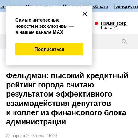
тилетие семьи в Нижегородской области
Год единства народов Росси
Самые интересные
Прямой эфир.
новости и эксклюзивы —
Волга 24
в нашем канале МАХ
Новости
Подписаться
Экономика
Фельдман: высокий кредитный
рейтинг города считаю
результатом эффективного
взаимодействия депутатов
и коллег из финансового блока
администрации
22 апреля 2025 года, 15:00