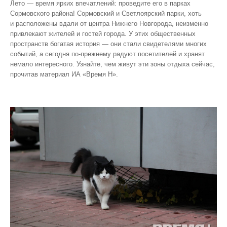
Лето — время ярких впечатлений: проведите его в парках
Сормовского района! Сормовский и Светлоярский парки, хоть
и расположены вдали от центра Нижнего Новгорода, неизменно
привлекают жителей и гостей города. У этих общественных
пространств богатая история — они стали свидетелями многих
событий, а сегодня по‑прежнему радуют посетителей и хранят
немало интересного. Узнайте, чем живут эти зоны отдыха сейчас,
прочитав материал ИА «Время Н».