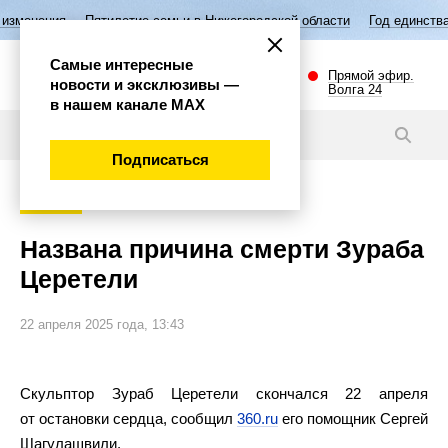
илетие семьи в Нижегородской области
Год единства народов России
Самые интересные
Прямой эфир.
новости и эксклюзивы —
Волга 24
в нашем канале МАХ
Новости
Подписаться
Культура
Названа причина смерти Зураба
Церетели
22 апреля 2025 года, 13:43
Скульптор Зураб Церетели скончался 22 апреля
от остановки сердца, сообщил
360.ru
его помощник Сергей
Шагулашвили.