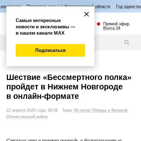
тилетие семьи в Нижегородской области
Год единства народов России
Самые интересные
Прямой эфир.
новости и эксклюзивы —
Волга 24
в нашем канале МАХ
Новости
Подписаться
Общество
Шествие «Бессмертного полка»
пройдет в Нижнем Новгороде
в онлайн-формате
22 апреля 2025 года, 00:06 Тема:
80-летие Победы в Великой
Отечественной войне
Связано это в первую очередь с безопасностью.