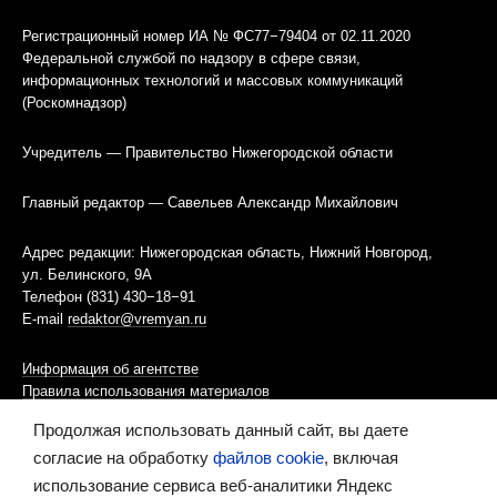
Регистрационный номер ИА № ФС77−79404 от 02.11.2020
Федеральной службой по надзору в сфере связи,
информационных технологий и массовых коммуникаций
(Роскомнадзор)
Учредитель — Правительство Нижегородской области
Главный редактор — Савельев Александр Михайлович
Адрес редакции: Нижегородская область, Нижний Новгород,
ул. Белинского, 9А
Телефон (831) 430−18−91
E-mail
redaktor@vremyan.ru
Информация об агентстве
Правила использования материалов
Продолжая использовать данный сайт, вы даете
Информационная политика использования «cookies»-файлов
согласие на обработку
файлов cookie
, включая
использование сервиса веб-аналитики Яндекс
Ресурс содержит материалы 16+