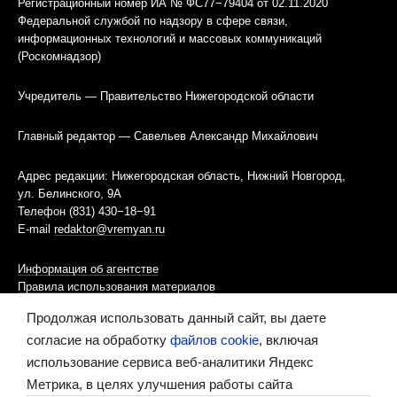
Регистрационный номер ИА № ФС77−79404 от 02.11.2020
Федеральной службой по надзору в сфере связи,
информационных технологий и массовых коммуникаций
(Роскомнадзор)
Учредитель — Правительство Нижегородской области
Главный редактор — Савельев Александр Михайлович
Адрес редакции: Нижегородская область, Нижний Новгород,
ул. Белинского, 9А
Телефон (831) 430−18−91
E-mail
redaktor@vremyan.ru
Информация об агентстве
Правила использования материалов
Продолжая использовать данный сайт, вы даете
Информационная политика использования «cookies»-файлов
согласие на обработку
файлов cookie
, включая
использование сервиса веб-аналитики Яндекс
Ресурс содержит материалы 16+
Метрика, в целях улучшения работы сайта