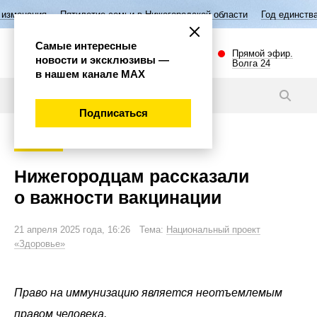
илетие семьи в Нижегородской области
Год единства народов России
Самые интересные
Прямой эфир.
новости и эксклюзивы —
Волга 24
в нашем канале МАХ
Новости
Подписаться
Общество
Нижегородцам рассказали
о важности вакцинации
21 апреля 2025 года, 16:26 Тема:
Национальный проект
«Здоровье»
Право на иммунизацию является неотъемлемым
правом человека.