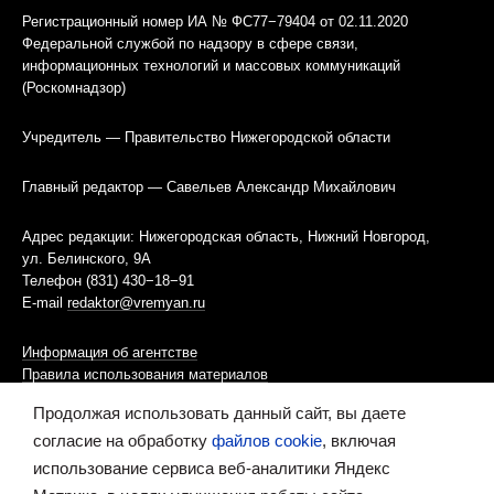
Регистрационный номер ИА № ФС77−79404 от 02.11.2020
Федеральной службой по надзору в сфере связи,
информационных технологий и массовых коммуникаций
(Роскомнадзор)
Учредитель — Правительство Нижегородской области
Главный редактор — Савельев Александр Михайлович
Адрес редакции: Нижегородская область, Нижний Новгород,
ул. Белинского, 9А
Телефон (831) 430−18−91
E-mail
redaktor@vremyan.ru
Информация об агентстве
Правила использования материалов
Продолжая использовать данный сайт, вы даете
Информационная политика использования «cookies»-файлов
согласие на обработку
файлов cookie
, включая
использование сервиса веб-аналитики Яндекс
Ресурс содержит материалы 16+