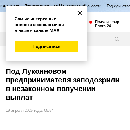
тилетие семьи в Нижегородской области
Год единства народов Росси
Самые интересные
Прямой эфир.
новости и эксклюзивы —
Волга 24
в нашем канале МАХ
Новости
Подписаться
Происшествия
Под Лукояновом
предпринимателя заподозрили
в незаконном получении
выплат
19 апреля 2025 года, 05:54