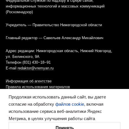
Федеральной службой по надзору в сфере связи,
информационных технологий и массовых коммуникаций
(Роскомнадзор)
Учредитель — Правительство Нижегородской области
Главный редактор — Савельев Александр Михайлович
Адрес редакции: Нижегородская область, Нижний Новгород,
ул. Белинского, 9А
Телефон (831) 430−18−91
E-mail
redaktor@vremyan.ru
Информация об агентстве
Правила использования материалов
Продолжая использовать данный сайт, вы даете
Информационная политика использования «cookies»-файлов
согласие на обработку
файлов cookie
, включая
использование сервиса веб-аналитики Яндекс
Ресурс содержит материалы 16+
Метрика, в целях улучшения работы сайта
Сделано в digital-агентстве
Принять