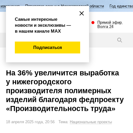
тилетие семьи в Нижегородской области
Год единства народов Росси
Самые интересные
Прямой эфир.
новости и эксклюзивы —
Волга 24
в нашем канале МАХ
Новости
Подписаться
Экономика
На 36% увеличится выработка
у нижегородского
производителя полимерных
изделий благодаря федпроекту
«Производительность труда»
18 апреля 2025 года, 20:56 Тема:
Национальные проекты