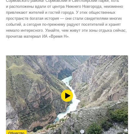
Сормовского района! Сормовский и Светлоярский парки, хоть
и расположены вдали от центра Нижнего Новгорода, неизменно
привлекают жителей и гостей города. У этих общественных
пространств богатая история — они стали свидетелями многих
событий, а сегодня по‑прежнему радуют посетителей и хранят
немало интересного. Узнайте, чем живут эти зоны отдыха сейчас,
прочитав материал ИА «Время Н».
Общество