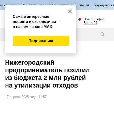
я
Пятилетие семьи в Нижегородской области
Год единства народов 
Самые интересные
Прямой эфир.
новости и эксклюзивы —
Волга 24
в нашем канале МАХ
Новости
Подписаться
Происшествия
Нижегородский
предприниматель похитил
из бюджета 2 млн рублей
на утилизации отходов
17 апреля 2025 года, 11:57