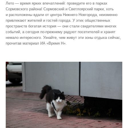
Лето — время ярких впечатлений: проведите его в парках
Сормовского района! Сормовский и Светлоярский парки, хоть
и расположены вдали от центра Нижнего Новгорода, неизменно
привлекают жителей и гостей города. У этих общественных
пространств богатая история — они стали свидетелями многих
событий, а сегодня по‑прежнему радуют посетителей и хранят
немало интересного. Узнайте, чем живут эти зоны отдыха сейчас,
прочитав материал ИА «Время Н».