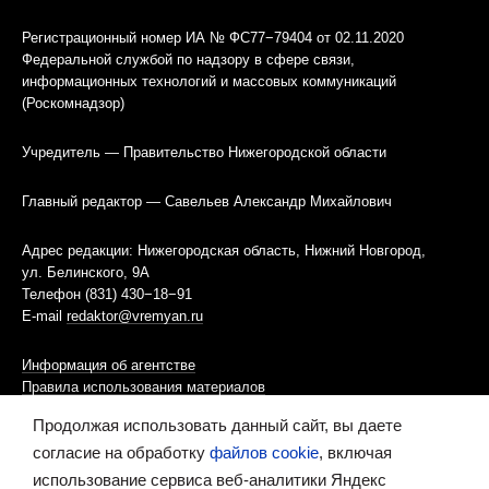
Регистрационный номер ИА № ФС77−79404 от 02.11.2020
Федеральной службой по надзору в сфере связи,
информационных технологий и массовых коммуникаций
(Роскомнадзор)
Учредитель — Правительство Нижегородской области
Главный редактор — Савельев Александр Михайлович
Адрес редакции: Нижегородская область, Нижний Новгород,
ул. Белинского, 9А
Телефон (831) 430−18−91
E-mail
redaktor@vremyan.ru
Информация об агентстве
Правила использования материалов
Продолжая использовать данный сайт, вы даете
Информационная политика использования «cookies»-файлов
согласие на обработку
файлов cookie
, включая
использование сервиса веб-аналитики Яндекс
Ресурс содержит материалы 16+