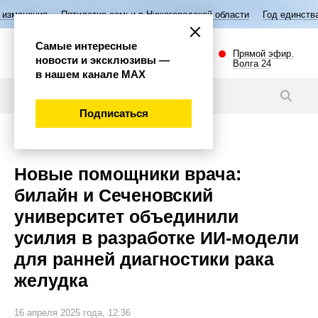
Пятилетие семьи в Нижегородской области
Год единства народов Ро
Самые интересные
Прямой эфир.
новости и эксклюзивы —
Волга 24
в нашем канале МАХ
Новости
Подписаться
Наука и технологии
Новые помощники врача:
билайн и Сеченовский
университет объединили
усилия в разработке ИИ-модели
для ранней диагностики рака
желудка
16 апреля 2025 года, 12:36