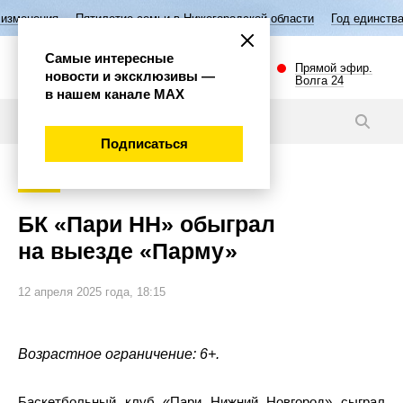
Пятилетие семьи в Нижегородской области
Год единства народов Росс
Самые интересные
Прямой эфир.
новости и эксклюзивы —
Волга 24
в нашем канале МАХ
Новости
Подписаться
Спорт
БК «Пари НН» обыграл
на выезде «Парму»
12 апреля 2025 года, 18:15
Возрастное ограничение: 6+.
Баскетбольный клуб «Пари Нижний Новгород» сыграл