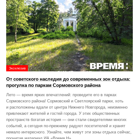
Эксклюзив
От советского наследия до современных зон отдыха:
прогулка по паркам Сормовского района
Лето — время ярких впечатлений: проведите его в парках
Сормовского района! Сормовский и Светлоярский парки, хоть
и расположены вдали от центра Нижнего Новгорода, неизменно
привлекают жителей и гостей города. У этих общественных
пространств богатая история — они стали свидетелями многих
событий, а сегодня по‑прежнему радуют посетителей и хранят
немало интересного. Узнайте, чем живут эти зоны отдыха сейчас,
прочитав материал ИА «Время Н».