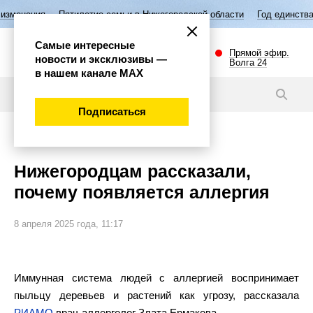
тилетие семьи в Нижегородской области
Год единства народов Росси
Самые интересные
Прямой эфир.
новости и эксклюзивы —
Волга 24
в нашем канале МАХ
Новости
Подписаться
Общество
Нижегородцам рассказали,
почему появляется аллергия
8 апреля 2025 года, 11:17
Иммунная система людей с аллергией воспринимает
пыльцу деревьев и растений как угрозу, рассказала
РИАМО
врач-аллерголог Злата Ермакова.