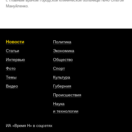
с главным врачом Городской клинической больницы №40 Ольгой
Мануйленко.
Новости
Политика
Статьи
Экономика
Интервью
Общество
Фото
Спорт
Темы
Культура
Видео
Губерния
Происшествия
Наука
и технологии
ИА «Время Н» в соцсетях