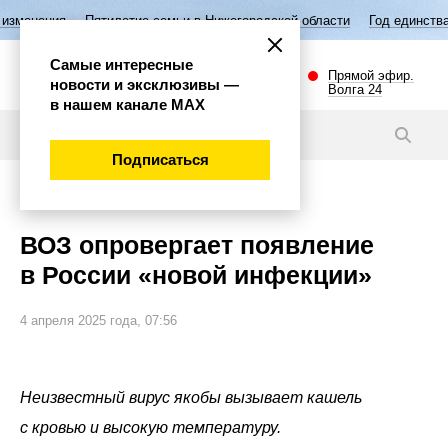
тилетие семьи в Нижегородской области
Год единства народов России
Самые интересные
Прямой эфир.
новости и эксклюзивы —
Волга 24
в нашем канале МАХ
Новости
Подписаться
Общество
ВОЗ опровергает появление
в России «новой инфекции»
4 апреля 2025 года, 07:56
Неизвестный вирус якобы вызывает кашель
с кровью и высокую температуру.