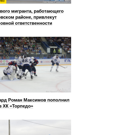
тво
вого мигранта, работающего
овском районе, привлекут
ловной ответственности
ард Роман Максимов пополнил
в ХК «Торпедо»