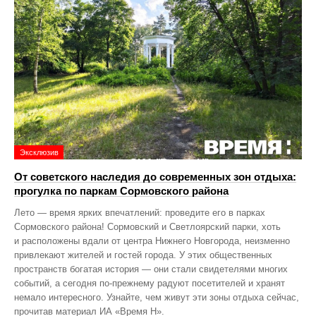
Эксклюзив
От советского наследия до современных зон отдыха:
прогулка по паркам Сормовского района
Лето — время ярких впечатлений: проведите его в парках
Сормовского района! Сормовский и Светлоярский парки, хоть
и расположены вдали от центра Нижнего Новгорода, неизменно
привлекают жителей и гостей города. У этих общественных
пространств богатая история — они стали свидетелями многих
событий, а сегодня по‑прежнему радуют посетителей и хранят
немало интересного. Узнайте, чем живут эти зоны отдыха сейчас,
прочитав материал ИА «Время Н».