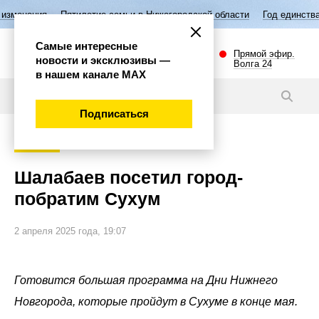
Пятилетие семьи в Нижегородской области
Год единства народов Рос
Самые интересные
Прямой эфир.
новости и эксклюзивы —
Волга 24
в нашем канале МАХ
Новости
Подписаться
Политика
Шалабаев посетил город-
побратим Сухум
2 апреля 2025 года, 19:07
Готовится большая программа на Дни Нижнего
Новгорода, которые пройдут в Сухуме в конце мая.