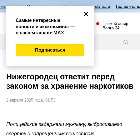
я
Пятилетие семьи в Нижегородской области
Год единства народов
Самые интересные
Прямой эфир.
новости и эксклюзивы —
Волга 24
в нашем канале МАХ
Новости
Подписаться
Происшествия
Нижегородец ответит перед
законом за хранение наркотиков
2 апреля 2025 года, 01:53
Полицейские задержали мужчину, выбросившего
свёрток с запрещённым веществом.