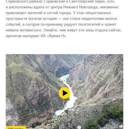
Сормовского района! Сормовский и Светлоярский парки, хоть
и расположены вдали от центра Нижнего Новгорода, неизменно
привлекают жителей и гостей города. У этих общественных
пространств богатая история — они стали свидетелями многих
событий, а сегодня по‑прежнему радуют посетителей и хранят
немало интересного. Узнайте, чем живут эти зоны отдыха сейчас,
прочитав материал ИА «Время Н».
Общество