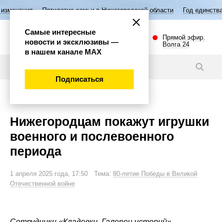
Пятилетие семьи в Нижегородской области
Год единства народов Росс
Самые интересные
Прямой эфир.
новости и эксклюзивы —
Волга 24
в нашем канале МАХ
Новости
Подписаться
Культура
Нижегородцам покажут игрушки
военного и послевоенного
периода
1 апреля 2025 года, 17:50 Тема:
80-летие Победы в Великой
Отечественной войне
Сотрудники «Кладовки. Галереи историй»