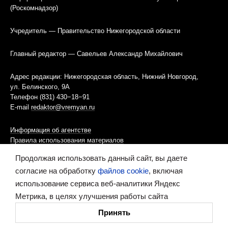
(Роскомнадзор)
Учредитель — Правительство Нижегородской области
Главный редактор — Савельев Александр Михайлович
Адрес редакции: Нижегородская область, Нижний Новгород,
ул. Белинского, 9А
Телефон (831) 430−18−91
E-mail
redaktor@vremyan.ru
Информация об агентстве
Правила использования материалов
Продолжая использовать данный сайт, вы даете
Информационная политика использования «cookies»-файлов
согласие на обработку
файлов cookie
, включая
использование сервиса веб-аналитики Яндекс
Ресурс содержит материалы 16+
Метрика, в целях улучшения работы сайта
Сделано в digital-агентстве
Принять