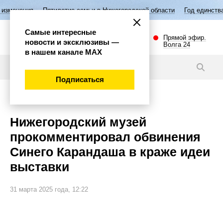
тилетие семьи в Нижегородской области
Год единства народов Росси
Самые интересные
Прямой эфир.
новости и эксклюзивы —
Волга 24
в нашем канале МАХ
Новости
Подписаться
Культура
Нижегородский музей
прокомментировал обвинения
Синего Карандаша в краже идеи
выставки
31 марта 2025 года, 12:22