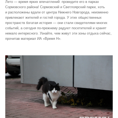
Лето — время ярких впечатлений: проведите его в парках
Сормовского района! Сормовский и Светлоярский парки, хоть
и расположены вдали от центра Нижнего Новгорода, неизменно
привлекают жителей и гостей города. У этих общественных
пространств богатая история — они стали свидетелями многих
событий, а сегодня по‑прежнему радуют посетителей и хранят
немало интересного. Узнайте, чем живут эти зоны отдыха сейчас,
прочитав материал ИА «Время Н».