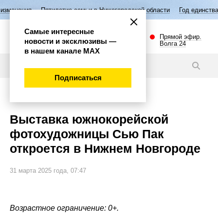
илетие семьи в Нижегородской области
Год единства народов России
Самые интересные
Прямой эфир.
новости и эксклюзивы —
Волга 24
в нашем канале МАХ
Новости
Подписаться
Культура
Выставка южнокорейской
фотохудожницы Сью Пак
откроется в Нижнем Новгороде
31 марта 2025 года, 07:47
Возрастное ограничение: 0+.