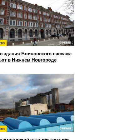
тво
с здания Блиновского пассажа
ют в Нижнем Новгороде
тво
жегородской станции аэрации