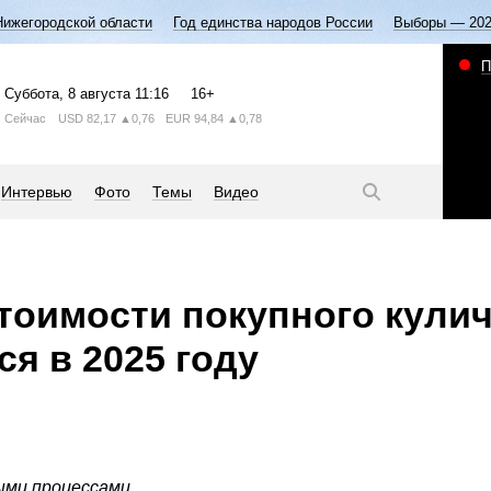
Нижегородской области
Год единства народов России
Выборы — 20
П
Суббота
, 8 августа
11:16
16+
Сейчас
USD
82,17
▲0,76
EUR
94,84
▲0,78
Интервью
Фото
Темы
Видео
тоимости покупного кули
я в 2025 году
ыми процессами.