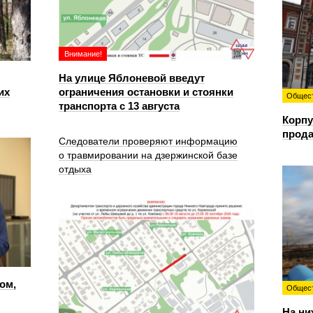
Внимание!
На улице Яблоневой введут
их
ограничения остановки и стоянки
Общес
транспорта с 13 августа
Корпу
прода
Следователи проверяют информацию
о травмировании на дзержинской базе
отдыха
ом,
Общес
На ни