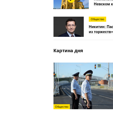
Невском 
Общество
Никитин: Па
из торжеств»
Картина дня
Общество