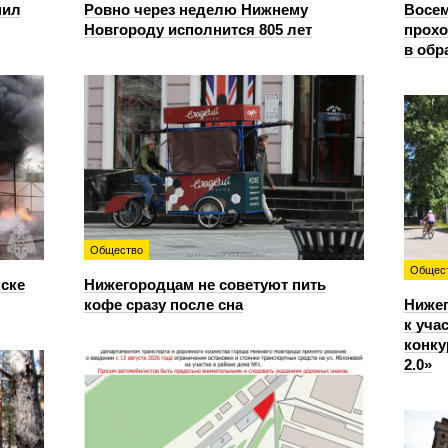
пил
Ровно через неделю Нижнему
Восем
Новгороду исполнится 805 лет
прохо
в обр
Общество
Общес
нске
Нижегородцам не советуют пить
кофе сразу после сна
Ниже
к уча
конку
2.0»