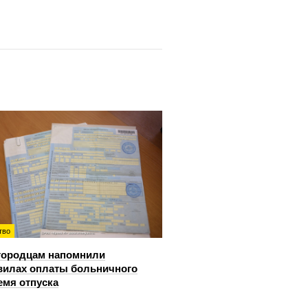
тво
городцам напомнили
вилах оплаты больничного
емя отпуска