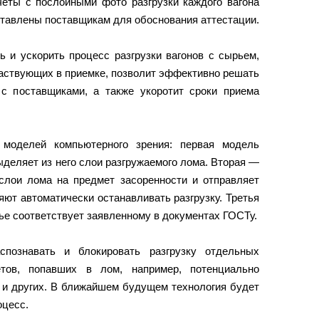
четы с послойными фото разгрузки каждого вагона
ставлены поставщикам для обоснования аттестации.
 и ускорить процесс разгрузки вагонов с сырьем,
частвующих в приемке, позволит эффективно решать
с поставщиками, а также укоротит сроки приема
 моделей компьютерного зрения: первая модель
ыделяет из него слои разгружаемого лома. Вторая —
слои лома на предмет засоренности и отправляет
ют автоматически останавливать разгрузку. Третья
ье соответствует заявленному в документах ГОСТу.
спознавать и блокировать разгрузку отдельных
етов, попавших в лом, например, потенциально
 и других. В ближайшем будущем технология будет
оцесс.