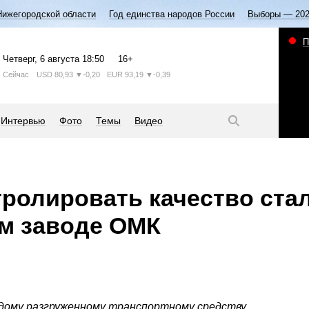
Нижегородской области
Год единства народов России
Выборы — 20
П
Четверг
, 6 августа
18:50
16+
Сейчас
USD
80,93
▼-0,20
EUR
93,19
▼-0,39
Интервью
Фото
Темы
Видео
тролировать качество ста
м заводе ОМК
дому разгруженному транспортному средству