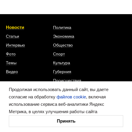
Новости
Политика
Статьи
Экономика
Интервью
Общество
Фото
Спорт
Темы
Культура
Видео
Губерния
Происшествия
Наука
Продолжая использовать данный сайт, вы даете
и технологии
согласие на обработку
файлов cookie
, включая
использование сервиса веб-аналитики Яндекс
ИА «Время Н» в соцсетях
Метрика, в целях улучшения работы сайта
Принять