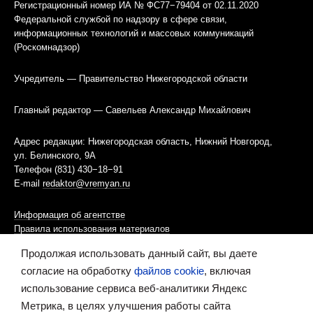
Регистрационный номер ИА № ФС77−79404 от 02.11.2020
Федеральной службой по надзору в сфере связи,
информационных технологий и массовых коммуникаций
(Роскомнадзор)
Учредитель — Правительство Нижегородской области
Главный редактор — Савельев Александр Михайлович
Адрес редакции: Нижегородская область, Нижний Новгород,
ул. Белинского, 9А
Телефон (831) 430−18−91
E-mail
redaktor@vremyan.ru
Информация об агентстве
Правила использования материалов
Продолжая использовать данный сайт, вы даете
Информационная политика использования «cookies»-файлов
согласие на обработку
файлов cookie
, включая
использование сервиса веб-аналитики Яндекс
Ресурс содержит материалы 16+
Метрика, в целях улучшения работы сайта